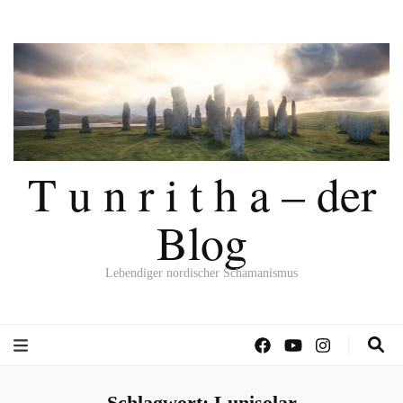
T u n r i t h a – der
Blog
Lebendiger nordischer Schamanismus
Schlagwort:
Lunisolar