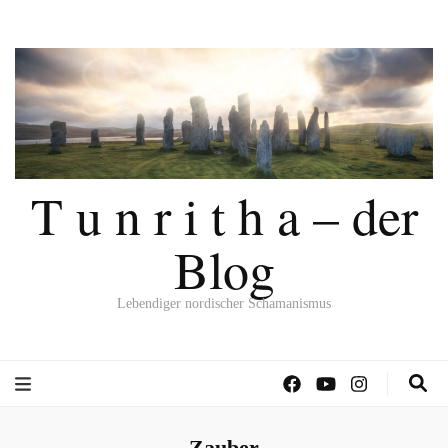
T u n r i t h a – der
Blog
Lebendiger nordischer Schamanismus
Zauber