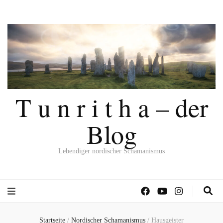
T u n r i t h a – der
Blog
Lebendiger nordischer Schamanismus
Startseite
/
Nordischer Schamanismus
/
Hausgeister